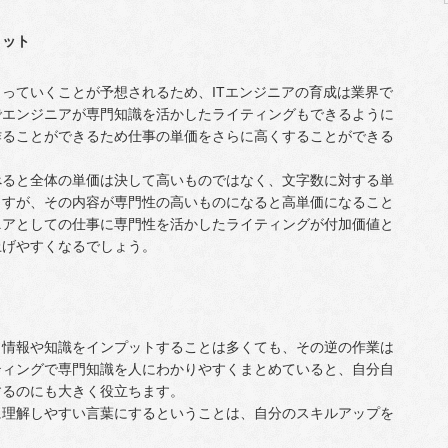
リット
っていくことが予想されるため、ITエンジニアの育成は業界で
でエンジニアが専門知識を活かしたライティングもできるように
作ることができるため仕事の単価をさらに高くすることができる
べると全体の単価は決して高いものではなく、文字数に対する単
ますが、その内容が専門性の高いものになると高単価になること
ニアとしての仕事に専門性を活かしたライティングが付加価値と
上げやすくなるでしょう。
、情報や知識をインプットすることは多くても、その逆の作業は
ティングで専門知識を人にわかりやすくまとめていると、自分自
するのにも大きく役立ちます。
に理解しやすい言葉にするということは、自分のスキルアップを
。