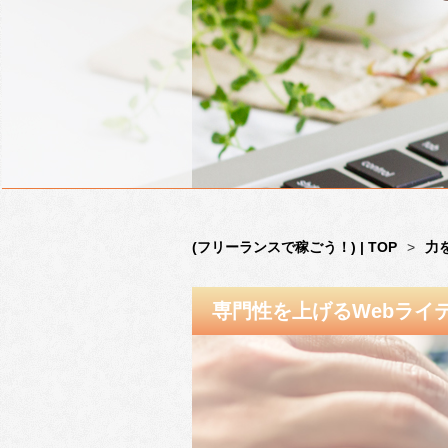
(フリーランスで稼ごう！) | TOP
>
力
専門性を上げるWebライ